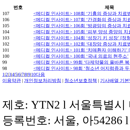
번호
제목
107
<메디컬 인사이트> 108회 ‘기흉의 증상과 치료법
106
<메디컬 인사이트> 107회 ‘간경화의 증상과 치
105
<메디컬 인사이트> 106회 ‘방광암의 증상과 치
104
<메디컬 인사이트> 105회 ‘피부 양성 종양의 치
103
<메디컬 인사이트> 104회 ‘성장기 키 성장’ [
102
<메디컬 인사이트> 102회 ‘대장암 증상과 치료
101
<메디컬 인사이트> 101회 ‘치매환자 이해하기’ 
100
<메디컬 인사이트> 100회 ‘국내 의료의 현주소’
99
<메디컬 인사이트> 99회 ‘다제약물의 올바른 복
98
<메디컬 인사이트> 98회 ‘청소년 어지럼증과 두
1
|
2
|
3
|
4
|
5
|
6
|
7
|
8
|
9
|
10
다음
이용약관
|
개인정보처리방침
|
청소년보호정책
|
기사배열 기본
제호: YTN2 l 서울특별시
등록번호: 서울, 아54286 l 