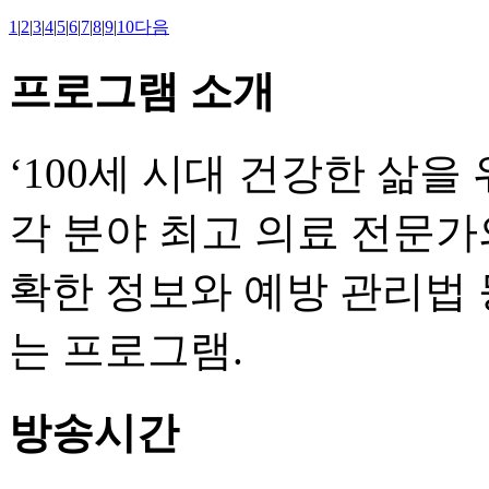
1
|
2
|
3
|
4
|
5
|
6
|
7
|
8
|
9
|
10
다음
프로그램 소개
‘100세 시대 건강한 삶을 
각 분야 최고 의료 전문가
확한 정보와 예방 관리법 
는 프로그램.
방송시간