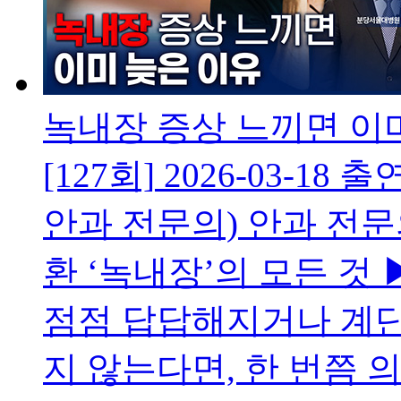
녹내장 증상 느끼면 이
[127회]
2026-03-18
출연
안과 전문의) 안과 전
환 ‘녹내장’의 모든 것
점점 답답해지거나 계단
지 않는다면, 한 번쯤 