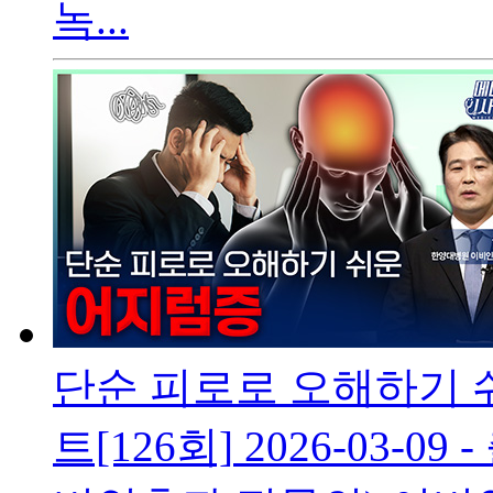
녹...
단순 피로로 오해하기
트[126회]
2026-03-09
-