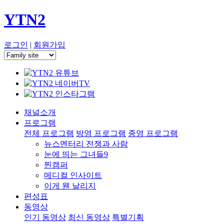
YTN2
로그인
|
회원가입
채널소개
프로그램
전체 프로그램
방영 프로그램
종영 프로그램
뉴스멘터리 전쟁과 사람
눈에 띄는 그녀들9
찐캠퍼
메디컬 인사이트
이게 웬 날리지
편성표
동영상
인기 동영상
최신 동영상
특별기획