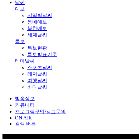
날씨
예보
지역별날씨
동네예보
북한예보
세계날씨
특보
특보현황
특보발표기준
테마날씨
스포츠날씨
레저날씨
여행날씨
바다날씨
방송정보
커뮤니티
프로그램구입/광고문의
ON AIR
검색 버튼